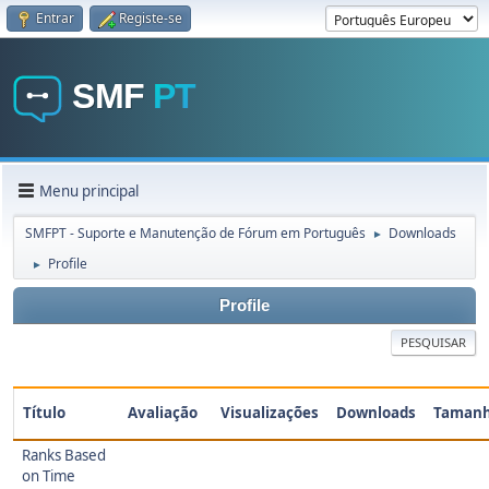
Entrar
Registe-se
Menu principal
SMFPT - Suporte e Manutenção de Fórum em Português
Downloads
►
Profile
►
Profile
PESQUISAR
Título
Avaliação
Visualizações
Downloads
Taman
Ranks Based
on Time