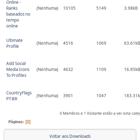
Online -
Ranks
(Nenhuma)
10105
5149
3.98kB
baseados no
tempo
online
Ultimate
(Nenhuma)
4516
1069
63.61k
Profile
Add Social
Media Icons
(Nenhuma)
4632
1109
16.85k
To Profiles
CountryFlags
(Nenhuma)
3901
1047
183.31
PT-BR
0 Membros e 1 Visitante estão a ver esta cat
1
Páginas
Voltar aos Downloads