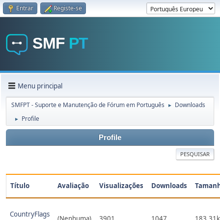
Entrar
Registe-se
Menu principal
SMFPT - Suporte e Manutenção de Fórum em Português
Downloads
►
Profile
►
Profile
PESQUISAR
Título
Avaliação
Visualizações
Downloads
Taman
CountryFlags
(Nenhuma)
3901
1047
183.31