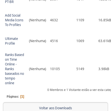
PT-BR
Add Social
Media Icons
(Nenhuma)
4632
1109
16.85k
To Profiles
Ultimate
(Nenhuma)
4516
1069
63.61k
Profile
Ranks Based
on Time
Online -
Ranks
(Nenhuma)
10105
5149
3.98kB
baseados no
tempo
online
0 Membros e 1 Visitante estão a ver esta cat
1
Páginas
Voltar aos Downloads