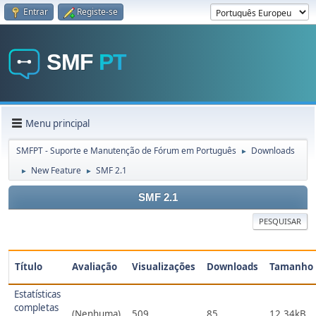
Entrar
Registe-se
Menu principal
SMFPT - Suporte e Manutenção de Fórum em Português
Downloads
►
New Feature
SMF 2.1
►
►
SMF 2.1
PESQUISAR
Título
Avaliação
Visualizações
Downloads
Tamanho
Estatísticas
completas
(Nenhuma)
509
85
12.34kB