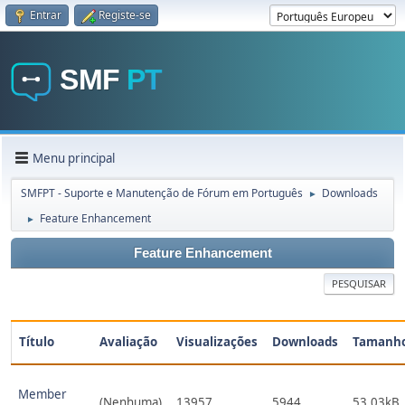
Entrar
Registe-se
Menu principal
SMFPT - Suporte e Manutenção de Fórum em Português
Downloads
►
Feature Enhancement
►
Feature Enhancement
PESQUISAR
Título
Avaliação
Visualizações
Downloads
Tamanh
Member
(Nenhuma)
13957
5944
53.03kB