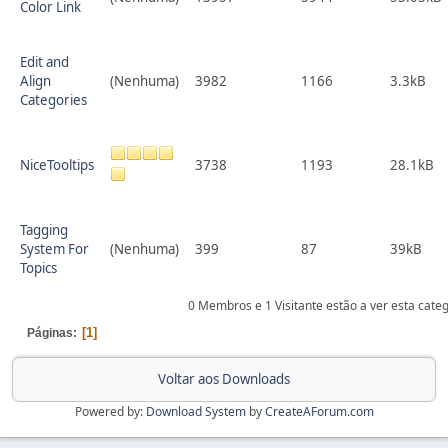
Color Link
Edit and
Align
(Nenhuma)
3982
1166
3.3kB
Categories
NiceTooltips
3738
1193
28.1kB
Tagging
System For
(Nenhuma)
399
87
39kB
Topics
0 Membros e 1 Visitante estão a ver esta cate
1
Páginas
Voltar aos Downloads
Powered by:
Download System
by
CreateAForum.com