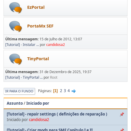
EzPortal
PortaMx SEF
Última mensagem:
15 de Julho de 2012, 13:07
[Tutorial] - Instalar ...
por
candidosa2
TinyPortal
Última mensagem:
31 de Dezembro de 2025, 19:37
[Tutorial] - TinyPortal ...
por
Root
2
3
4
Páginas
1
IR PARA O FUNDO
Assunto
/
Iniciado por
[Tutorial] - repair settings ( definições de reparação )
Iniciado por
candidosa2
[Tutorial] - Criar mods para SMF Capítulo I e II