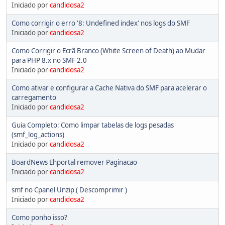
Iniciado por
candidosa2
Como corrigir o erro '8: Undefined index' nos logs do SMF
Iniciado por
candidosa2
Como Corrigir o Ecrã Branco (White Screen of Death) ao Mudar
para PHP 8.x no SMF 2.0
Iniciado por
candidosa2
Como ativar e configurar a Cache Nativa do SMF para acelerar o
carregamento
Iniciado por
candidosa2
Guia Completo: Como limpar tabelas de logs pesadas
(smf_log_actions)
Iniciado por
candidosa2
BoardNews Ehportal remover Paginacao
Iniciado por
candidosa2
smf no Cpanel Unzip ( Descomprimir )
Iniciado por
candidosa2
Como ponho isso?