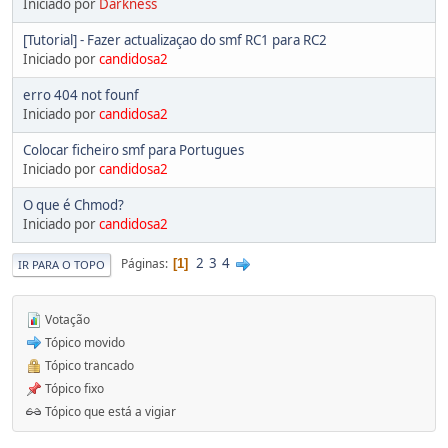
Iniciado por
Darkness
[Tutorial] - Fazer actualizaçao do smf RC1 para RC2
Iniciado por
candidosa2
erro 404 not founf
Iniciado por
candidosa2
Colocar ficheiro smf para Portugues
Iniciado por
candidosa2
O que é Chmod?
Iniciado por
candidosa2
2
3
4
Páginas
1
IR PARA O TOPO
Votação
Tópico movido
Tópico trancado
Tópico fixo
Tópico que está a vigiar