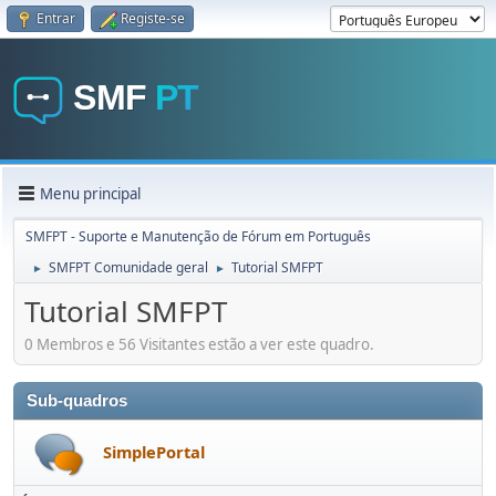
Entrar
Registe-se
Menu principal
SMFPT - Suporte e Manutenção de Fórum em Português
SMFPT Comunidade geral
Tutorial SMFPT
►
►
Tutorial SMFPT
0 Membros e 56 Visitantes estão a ver este quadro.
Sub-quadros
SimplePortal