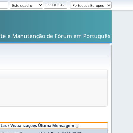
rte e Manutenção de Fórum em Português
stas
/
Visualizações
Última Mensagem