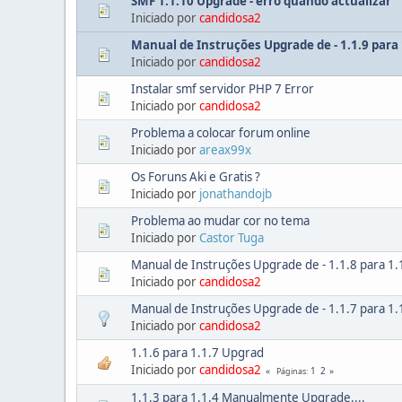
SMF 1.1.10 Upgrade - erro quando actualizar
Iniciado por
candidosa2
Manual de Instruções Upgrade de - 1.1.9 para 
Iniciado por
candidosa2
Instalar smf servidor PHP 7 Error
Iniciado por
candidosa2
Problema a colocar forum online
Iniciado por
areax99x
Os Foruns Aki e Gratis ?
Iniciado por
jonathandojb
Problema ao mudar cor no tema
Iniciado por
Castor Tuga
Manual de Instruções Upgrade de - 1.1.8 para 1.
Iniciado por
candidosa2
Manual de Instruções Upgrade de - 1.1.7 para 1.
Iniciado por
candidosa2
1.1.6 para 1.1.7 Upgrad
Iniciado por
candidosa2
1
2
Páginas
1.1.3 para 1.1.4 Manualmente Upgrade....