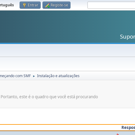
rtuguês
.
Entrar
Registe-se
Supo
meçando com SMF
Instalação e atualizações
►
? Portanto, este é o quadro que você está procurando
Respo