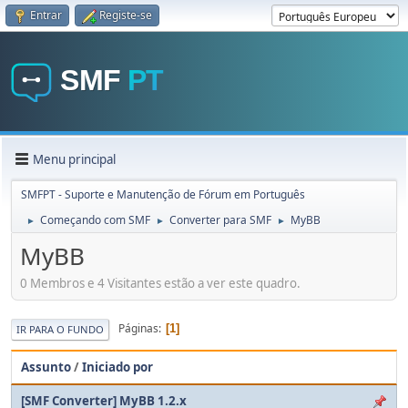
Entrar
Registe-se
Menu principal
SMFPT - Suporte e Manutenção de Fórum em Português
Começando com SMF
Converter para SMF
MyBB
►
►
►
MyBB
0 Membros e 4 Visitantes estão a ver este quadro.
Páginas
1
IR PARA O FUNDO
Assunto
/
Iniciado por
[SMF Converter] MyBB 1.2.x