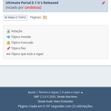
Ultimate Portal 0.1 it's Released
Iniciado por
candidosa2
Páginas
1
IR PARA O TOPO
Votação
Tópico movido
Tópico trancado
Tópico fixo
Tópico que está a vigiar
|
|
Ajuda
Termos e regras
Ir para o topo ▲
,
SMF 2.1.6 © 2025
Simple Machines
Simple Audio Video Embedder
Página criada em 0.191 segundos com 22 solicitações.