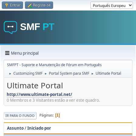
Entrar
Registe-se
Menu principal
SMFPT - Suporte e Manutenção de Fórum em Português
Customizing SMF
Portal System para SMF
Ultimate Portal
►
►
►
Ultimate Portal
http://www.ultimate-portal.net/
0 Membros e 3 Visitantes estão a ver este quadro.
Páginas
1
IR PARA O FUNDO
Assunto
/
Iniciado por