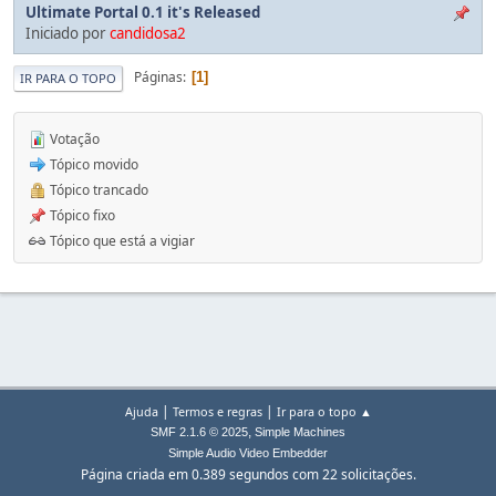
Ultimate Portal 0.1 it's Released
Iniciado por
candidosa2
Páginas
1
IR PARA O TOPO
Votação
Tópico movido
Tópico trancado
Tópico fixo
Tópico que está a vigiar
|
|
Ajuda
Termos e regras
Ir para o topo ▲
,
SMF 2.1.6 © 2025
Simple Machines
Simple Audio Video Embedder
Página criada em 0.389 segundos com 22 solicitações.