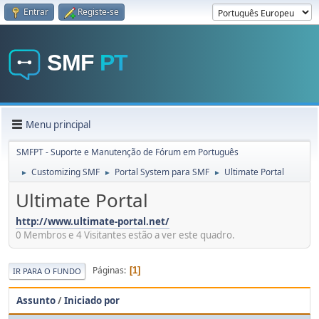
Entrar
Registe-se
Menu principal
SMFPT - Suporte e Manutenção de Fórum em Português
Customizing SMF
Portal System para SMF
Ultimate Portal
►
►
►
Ultimate Portal
http://www.ultimate-portal.net/
0 Membros e 4 Visitantes estão a ver este quadro.
Páginas
1
IR PARA O FUNDO
Assunto
/
Iniciado por