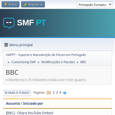
Entrar
Registe-se
Menu principal
SMFPT - Suporte e Manutenção de Fórum em Português
Customizing SMF
Modificações e Pacotes
BBC
►
►
►
BBC
0 Membros e 25 Visitantes estão a ver este quadro.
2
3
4
Páginas
1
IR PARA O FUNDO
Assunto
/
Iniciado por
[BBC] - Ohara YouTube Embed