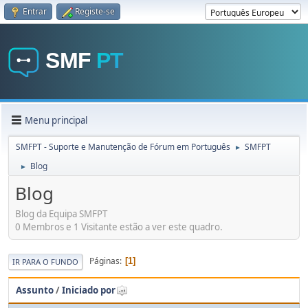
Entrar
Registe-se
Menu principal
SMFPT - Suporte e Manutenção de Fórum em Português
SMFPT
►
Blog
►
Blog
Blog da Equipa SMFPT
0 Membros e 1 Visitante estão a ver este quadro.
Páginas
1
IR PARA O FUNDO
Assunto
/
Iniciado por