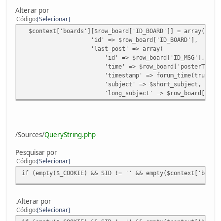
Alterar por
Código
Selecionar
$context['boards'][$row_board['ID_BOARD']] = array(
'id' => $row_board['ID_BOARD'],
'last_post' => array(
'id' => $row_board['ID_MSG'],
'time' => $row_board['posterTime'] > 0 ? time
'timestamp' => forum_time(true, $row_boa
'subject' => $short_subject,
'long_subject' => $row_board['subjec
/Sources/
QueryString.php
Pesquisar por
Código
Selecionar
if (empty($_COOKIE) && SID != '' && empty($context['brows
.Alterar por
Código
Selecionar