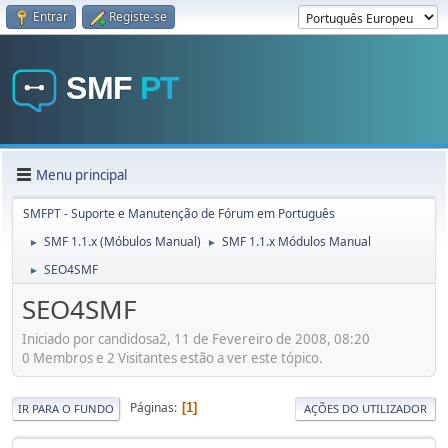
Entrar
Registe-se
Menu principal
SMFPT - Suporte e Manutenção de Fórum em Português
SMF 1.1.x (Móbulos Manual)
SMF 1.1.x Módulos Manual
►
►
SEO4SMF
►
SEO4SMF
Iniciado por candidosa2, 11 de Fevereiro de 2008, 08:20
0 Membros e 2 Visitantes estão a ver este tópico.
Páginas
1
IR PARA O FUNDO
AÇÕES DO UTILIZADOR