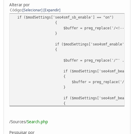
Alterar por
Código
Selecionar
Expandir
if ($modSettings['seo4smf_sb_enable'] == "on")
{
$buffer = preg_replace('/<!-- Seo4SMF Social
}
if ($modSettings['seo4smf_enable'] == "
{
$buffer = preg_replace('/"' . preg_quote($scripturl
if ($modSettings['seo4smf_beautify_prof
{
$buffer = preg_replace('/"' . preg_quote($scriptur
}
if ($modSettings['seo4smf_beautify_acti
{
$buffer = preg_replace('/"' . preg_quote($scripturl,
}
/Sources/
Search.php
if ($modSettings['seo4smf_keywords'] == "on")
{
Pesquisar por