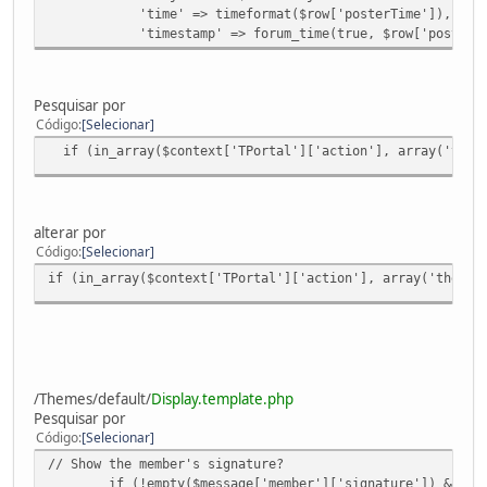
'time' => timeformat($row['posterTime']),
'timestamp' => forum_time(true, $row['posterTi
Pesquisar por
Código
Selecionar
if (in_array($context['TPortal']['action'], array('theme'
alterar por
Código
Selecionar
if (in_array($context['TPortal']['action'], array('theme'
/Themes/default/
Display.template.php
Pesquisar por
Código
Selecionar
// Show the member's signature?
if (!empty($message['member']['signature']) && empty