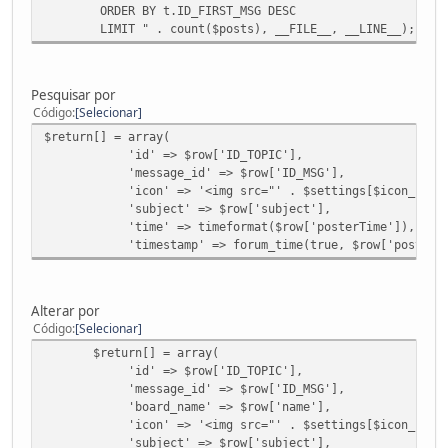
ORDER BY t.ID_FIRST_MSG DESC
LIMIT " . count($posts), __FILE__, __LINE__);
Pesquisar por
Código
Selecionar
$return[] = array(
'id' => $row['ID_TOPIC'],
'message_id' => $row['ID_MSG'],
'icon' => '<img src="' . $settings[$icon_sources[$row
'subject' => $row['subject'],
'time' => timeformat($row['posterTime']),
'timestamp' => forum_time(true, $row['posterTi
Alterar por
Código
Selecionar
$return[] = array(
'id' => $row['ID_TOPIC'],
'message_id' => $row['ID_MSG'],
'board_name' => $row['name'],
'icon' => '<img src="' . $settings[$icon_sources[$row
'subject' => $row['subject'],