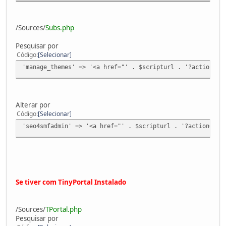
/Sources/
Subs.php
Pesquisar por
Código
Selecionar
'manage_themes' => '<a href="' . $scripturl . '?action=th
Alterar por
Código
Selecionar
'seo4smfadmin' => '<a href="' . $scripturl . '?action=seo
Se tiver com TinyPortal Instalado
/Sources/
TPortal.php
Pesquisar por