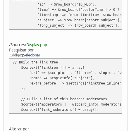
'id' => $row_board['ID_MSG'],
'time' => $row_board['posterTime'] > 0 ? timeforma
'timestamp' => forum_time(true, $row_board['pos
'subject' => $row_board['short_subject'],
'long_subject' => $row_board['subject'],
/Sources/
Display.php
Pesquisar por
Código
Selecionar
// Build the link tree.
$context['linktree'][] = array(
'url' => $scripturl . '?topic=' . $topic . '.0',
'name' => $topicinfo['subject'],
'extra_before' => $settings['linktree_inline'] ? $t
);
// Build a list of this board's moderators.
$context['moderators'] = &$board_info['moderators'];
$context['link_moderators'] = array();
Alterar por