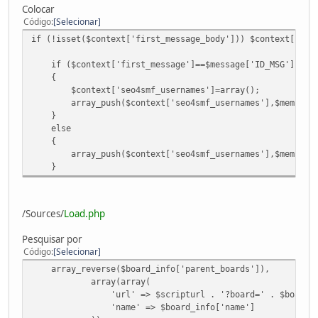
Colocar
Código
Selecionar
if (!isset($context['first_message_body'])) $context['fir
if ($context['first_message']==$message['ID_MSG'])
{
$context['seo4smf_usernames']=array();
array_push($context['seo4smf_usernames'],$memberCont
}
else
{
array_push($context['seo4smf_usernames'],$memberCont
}
/Sources/
Load.php
Pesquisar por
Código
Selecionar
array_reverse($board_info['parent_boards']),
array(array(
'url' => $scripturl . '?board=' . $board . 
'name' => $board_info['name']