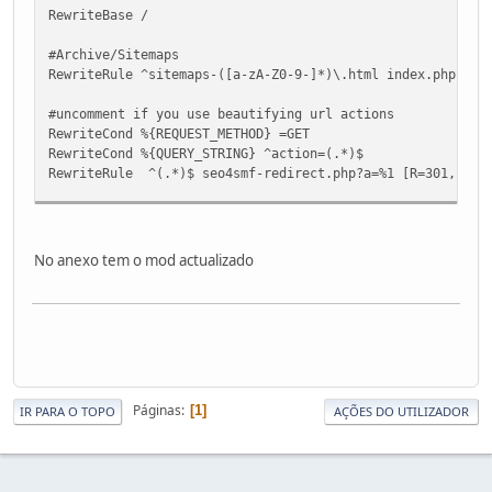
RewriteBase /
#Archive/Sitemaps
RewriteRule ^sitemaps-([a-zA-Z0-9-]*)\.html index.php?dum
#uncomment if you use beautifying url actions
RewriteCond %{REQUEST_METHOD} =GET
RewriteCond %{QUERY_STRING} ^action=(.*)$
RewriteRule ^(.*)$ seo4smf-redirect.php?a=%1 [R=301,L]
RewriteCond %{QUERY_STRING} ^topic=([0-9]*)$
RewriteRule ^(.*)$ seo4smf-redirect.php?t=%1 [R=301,L]
No anexo tem o mod actualizado
RewriteCond %{QUERY_STRING} ^topic=([0-9]*).([0-9]*)
RewriteRule ^(.*)$ seo4smf-redirect.php?t=%1 [R=301,L]
RewriteCond %{QUERY_STRING} ^board=([0-9]*).([0-9]*)
RewriteRule ^(.*)$ seo4smf-redirect.php?b=%1 [R=301,L]
RewriteCond %{QUERY_STRING} ^action=profile;u=([0-9]*);(.
Páginas
1
RewriteRule ^(.*)$ seo4smf-redirect.php?u=%1;param=%2 [R
IR PARA O TOPO
AÇÕES DO UTILIZADOR
RewriteCond %{QUERY_STRING} ^action=profile;u=([0-9]*)
RewriteRule ^(.*)$ seo4smf-redirect.php?u=%1 [R=301,L]