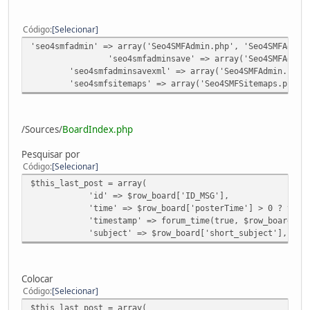
Código
Selecionar
'seo4smfadmin' => array('Seo4SMFAdmin.php', 'Seo4SMFAdmin
'seo4smfadminsave' => array('Seo4SMFAdmin.php'
'seo4smfadminsavexml' => array('Seo4SMFAdmin.php', '
'seo4smfsitemaps' => array('Seo4SMFSitemaps.php', '
/Sources/
BoardIndex.php
Pesquisar por
Código
Selecionar
$this_last_post = array(
'id' => $row_board['ID_MSG'],
'time' => $row_board['posterTime'] > 0 ? timeforma
'timestamp' => forum_time(true, $row_board['pos
'subject' => $row_board['short_subject'],
Colocar
Código
Selecionar
$this_last_post = array(