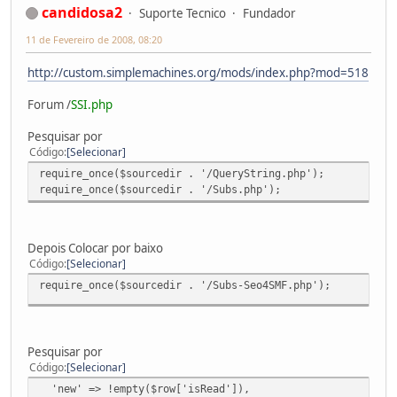
candidosa2
Suporte Tecnico
Fundador
11 de Fevereiro de 2008, 08:20
http://custom.simplemachines.org/mods/index.php?mod=518
Forum /
SSI.php
Pesquisar por
Código
Selecionar
require_once($sourcedir . '/QueryString.php');
require_once($sourcedir . '/Subs.php');
Depois Colocar por baixo
Código
Selecionar
require_once($sourcedir . '/Subs-Seo4SMF.php');
Pesquisar por
Código
Selecionar
'new' => !empty($row['isRead']),