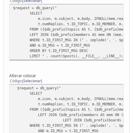
Código
Selecionar
$request = db_query("
SELECT
m.icon, m.subject, m.body, IFNULL(mem.realName, m.
t.numReplies, t.ID_TOPIC, m.ID_MEMBER, m.smileysEna
FROM ({$db_prefix}topics AS t, {$db_prefix}message
LEFT JOIN {$db_prefix}members AS mem ON (mem.ID_MEM
WHERE t.ID_FIRST_MSG IN (" . implode(', ', $posts)
AND m.ID_MSG = t.ID_FIRST_MSG
ORDER BY t.ID_FIRST_MSG DESC
LIMIT " . count($posts), __FILE__, __LINE__);
Alterar colocar
Código
Selecionar
$request = db_query("
SELECT
m.icon, m.subject, m.body, IFNULL(mem.realName, m.
t.numReplies, t.ID_TOPIC, m.ID_MEMBER, m.smileysEnab
FROM ({$db_prefix}topics AS t, {$db_prefix}message
LEFT JOIN {$db_prefix}members AS mem ON (mem.ID_M
LEFT JOIN {$db_prefix}boards AS board ON (
WHERE t.ID_FIRST_MSG IN (" . implode(', ', $posts)
AND m.ID_MSG = t.ID_FIRST_MSG