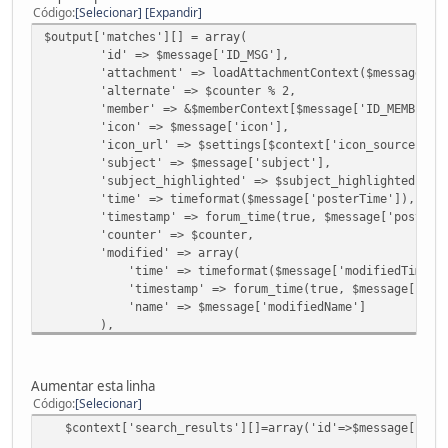
$buffer = preg_replace('<meta name="keywords
Código
Selecionar
Expandir
}
$output['matches'][] = array(
if ($modSettings['seo4smf_description'] == "on
'id' => $message['ID_MSG'],
{
'attachment' => loadAttachmentContext($message['ID
$buffer = preg_replace('<meta name="descript
'alternate' => $counter % 2,
}
'member' => &$memberContext[$message['ID_MEMBER']
'icon' => $message['icon'],
$buffer = preg_replace('/<a href=\"http:\/\/www.simple
'icon_url' => $settings[$context['icon_sources'][$mes
$buffer = preg_replace('/<a href=\"http:\/\/www.simple
'subject' => $message['subject'],
$buffer = preg_replace('/<a href=\"http:\/\/www.simple
'subject_highlighted' => $subject_highlighted,
}
'time' => timeformat($message['posterTime']),
else
'timestamp' => forum_time(true, $message['posterTi
{
'counter' => $counter,
$buffer = preg_replace('/"' . preg_quote($scripturl
'modified' => array(
}
'time' => timeformat($message['modifiedTime']
'timestamp' => forum_time(true, $message['modif
'name' => $message['modifiedName']
),
'body' => $message['body'],
'body_highlighted' => $body_highlighted,
'start' => 'msg' . $message['ID_MSG']
Aumentar esta linha
);
Código
Selecionar
$context['search_results'][]=array('id'=>$message['ID_TOP