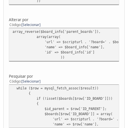
))
Alterar por
Código
Selecionar
array_reverse($board_info['parent_boards']),
array(array(
'url' => $scripturl . '?board=' . $board . 
'name' => $board_info['name'],
'id' => $board_info['id']
))
Pesquisar por
Código
Selecionar
while ($row = mysql_fetch_assoc($result))
{
if (!isset($boards[$row['ID_BOARD']]))
{
$id_parent = $row['ID_PARENT'];
$boards[$row['ID_BOARD']] = array(
'url' => $scripturl . '?board=' . $row['ID
'name' => $row['name'],