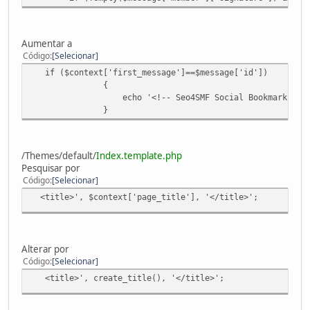
Aumentar a
Código
Selecionar
if ($context['first_message']==$message['id'])
{
echo '<!-- Seo4SMF Social Bookmark -->'
}
/Themes/default/
Index.template.php
Pesquisar por
Código
Selecionar
<title>', $context['page_title'], '</title>';
Alterar por
Código
Selecionar
<title>', create_title(), '</title>';