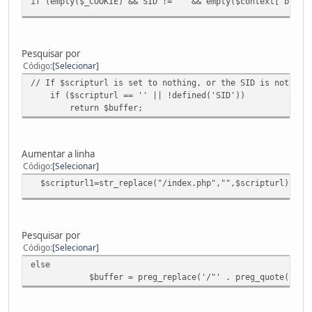
if (empty($_COOKIE) && SID != '' && empty($context['brows
Pesquisar por
Código
Selecionar
// If $scripturl is set to nothing, or the SID is not def
if ($scripturl == '' || !defined('SID'))
return $buffer;
Aumentar a linha
Código
Selecionar
$scripturl1=str_replace("/index.php","",$scripturl);
Pesquisar por
Código
Selecionar
else
$buffer = preg_replace('/"' . preg_quote($scripturl, '