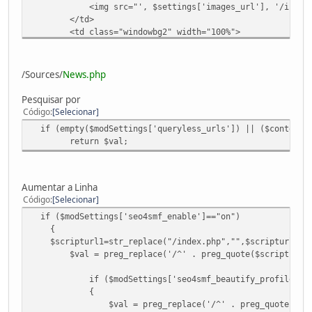
<img src="', $settings['images_url'], '/icons/onli
</td>
<td class="windowbg2" width="100%">
<div class="smalltext">';
echo'<a href="sitemaps-home.html">Start</a> &nbsp;';
for($i=0; $i<$modSettings['totalTopics']/$how_many_lin
/Sources/
News.php
{
echo'<a href="sitemaps-',$i,'.html">Page', $i ,'</
Pesquisar por
if (!($i%13) && ($i!=0)) echo "<br />";
Código
Selecionar
}
if (empty($modSettings['queryless_urls']) || ($context['
echo'<br />';
return $val;
echo '
</div>
</td>
Aumentar a Linha
</tr>';
Código
Selecionar
if ($modSettings['seo4smf_enable']=="on")
}
{
$scripturl1=str_replace("/index.php","",$scripturl);
$val = preg_replace('/^' . preg_quote($scripturl, '/') 
if ($modSettings['seo4smf_beautify_profiles']=
{
$val = preg_replace('/^' . preg_quote($scripturl, '/'