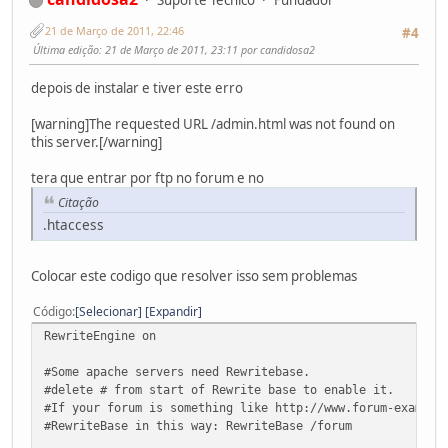
Suporte Tecnico
Fundador
21 de Março de 2011, 22:46
#4
Última edição
: 21 de Março de 2011, 23:11 por candidosa2
depois de instalar e tiver este erro
[warning]The requested URL /admin.html was not found on
this server.[/warning]
tera que entrar por ftp no forum e no
Citação
.htaccess
Colocar este codigo que resolver isso sem problemas
Código
Selecionar
Expandir
RewriteEngine on
#Some apache servers need Rewritebase.
#delete # from start of Rewrite base to enable it.
#If your forum is something like http://www.forum-example
#RewriteBase in this way: RewriteBase /forum