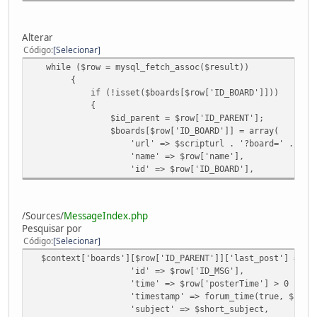
Alterar
Código
Selecionar
while ($row = mysql_fetch_assoc($result))
{
if (!isset($boards[$row['ID_BOARD']]))
{
$id_parent = $row['ID_PARENT'];
$boards[$row['ID_BOARD']] = array(
'url' => $scripturl . '?board=' . $row['ID
'name' => $row['name'],
'id' => $row['ID_BOARD'],
/Sources/
MessageIndex.php
Pesquisar por
Código
Selecionar
$context['boards'][$row['ID_PARENT']]['last_post'] = ar
'id' => $row['ID_MSG'],
'time' => $row['posterTime'] > 0 ? timeformat
'timestamp' => forum_time(true, $row['pos
'subject' => $short_subject,