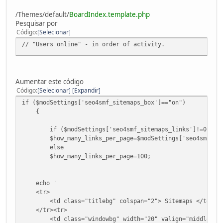
/Themes/default/
BoardIndex.template.php
Pesquisar por
Código
Selecionar
// "Users online" - in order of activity.
Aumentar este código
Código
Selecionar
Expandir
if ($modSettings['seo4smf_sitemaps_box']=="on")
{
if ($modSettings['seo4smf_sitemaps_links']!=0)
$how_many_links_per_page=$modSettings['seo4smf_site
else
$how_many_links_per_page=100;
echo '
<tr>
<td class="titlebg" colspan="2"> Sitemaps </td>
</tr><tr>
<td class="windowbg" width="20" valign="middle" ali