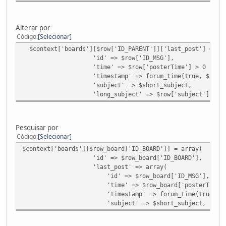
Alterar por
Código
Selecionar
$context['boards'][$row['ID_PARENT']]['last_post'] = ar
'id' => $row['ID_MSG'],
'time' => $row['posterTime'] > 0 ? timeformat
'timestamp' => forum_time(true, $row['pos
'subject' => $short_subject,
'long_subject' => $row['subject'],
Pesquisar por
Código
Selecionar
$context['boards'][$row_board['ID_BOARD']] = array(
'id' => $row_board['ID_BOARD'],
'last_post' => array(
'id' => $row_board['ID_MSG'],
'time' => $row_board['posterTime'] > 0 ? time
'timestamp' => forum_time(true, $row_boa
'subject' => $short_subject,