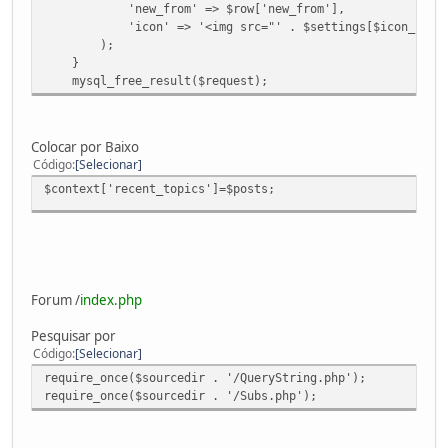
'new_from' => $row['new_from'],
'icon' => '<img src="' . $settings[$icon_sources[$row
);
}
mysql_free_result($request);
Colocar por Baixo
Código
Selecionar
$context['recent_topics']=$posts;
Forum /
index.php
Pesquisar por
Código
Selecionar
require_once($sourcedir . '/QueryString.php');
require_once($sourcedir . '/Subs.php');