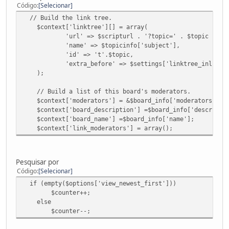
Código
Selecionar
// Build the link tree.
$context['linktree'][] = array(
'url' => $scripturl . '?topic=' . $topic . '.0
'name' => $topicinfo['subject'],
'id' => 't'.$topic,
'extra_before' => $settings['linktree_inline'] ? 
);
// Build a list of this board's moderators.
$context['moderators'] = &$board_info['moderators'];
$context['board_description'] =$board_info['descripti
$context['board_name'] =$board_info['name'];
$context['link_moderators'] = array();
Pesquisar por
Código
Selecionar
if (empty($options['view_newest_first']))
$counter++;
else
$counter--;