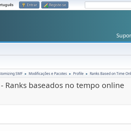
rtuguês
.
Entrar
Registe-se
Supo
stomizing SMF
Modificações e Pacotes
Profile
Ranks Based on Time Onl
►
►
►
 - Ranks baseados no tempo online