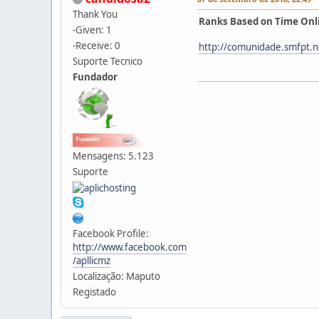
Thank You
Ranks Based on Time Onli
-Given: 1
-Receive: 0
http://comunidade.smfpt.
Suporte Tecnico
Fundador
Mensagens: 5.123
Suporte
Facebook Profile:
http://www.facebook.com
/apllicmz
Localização: Maputo
Registado