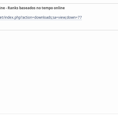
ne - Ranks baseados no tempo online
net/index.php?action=downloads;sa=view;down=77