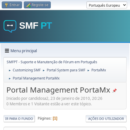
Entrar
Registe-se
Menu principal
SMFPT - Suporte e Manutenção de Fórum em Português
Customizing SMF
Portal System para SMF
PortalMx
►
►
►
Portal Management PortaMx
►
Portal Management PortaMx
Iniciado por candidosa2, 23 de Janeiro de 2010, 20:26
0 Membros e 1 Visitante estão a ver este tópico.
Páginas
1
IR PARA O FUNDO
AÇÕES DO UTILIZADOR