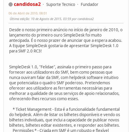
candidosa2
Suporte Tecnico
Fundador
06 de Abril de 2010, 08:01
Última edição
: 10 de Agosto de 2015, 03:59 por candidosa2
Desde o nosso primeiro anúncio no início de janeiro de 2010, o
lançamento do primeiro ouro SimpleDesk foi muito
antecipada. É o nosso prazer de anunciar que a espera acabou.
A Equipe SimpleDesk gostaria de apresentar SimpleDesk 1.0
para SMF 2.0 RC3!
SimpleDesk 1.0, "Felidae", assinala o primeiro passo para
fornecer aos utilizadores do SMF, bem como pessoas que
nunca ouviram falar da SMF, com helpdesk software intuitivo
que potencializa o quadro SMF poderoso. Pretendemos
oferecer aos utilizadore as ferramentas necessárias para
melhorar a qualidade de seus serviços de apoio relacionados,
oferecendo-lhes recursos como esses.
* Ticket Management - Esta é a funcionalidade fundamental
do helpdesk. Além de listar os bilhetes disponíveis e vendo os
bilhetes individuais, que inclui a capacidade de publicar novos
bilhetes, bilhetes editar existentes, e responder aos bilhetes.
Permissões * - Criada em SMF é um robusto e flexível