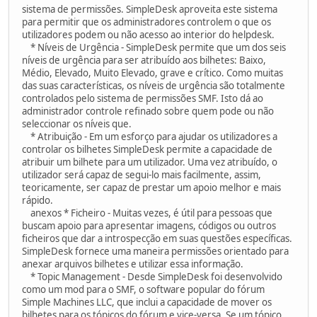
sistema de permissões. SimpleDesk aproveita este sistema
para permitir que os administradores controlem o que os
utilizadores podem ou não acesso ao interior do helpdesk.
* Níveis de Urgência - SimpleDesk permite que um dos seis
níveis de urgência para ser atribuído aos bilhetes: Baixo,
Médio, Elevado, Muito Elevado, grave e crítico. Como muitas
das suas características, os níveis de urgência são totalmente
controlados pelo sistema de permissões SMF. Isto dá ao
administrador controle refinado sobre quem pode ou não
seleccionar os níveis que.
* Atribuição - Em um esforço para ajudar os utilizadores a
controlar os bilhetes SimpleDesk permite a capacidade de
atribuir um bilhete para um utilizador. Uma vez atribuído, o
utilizador será capaz de segui-lo mais facilmente, assim,
teoricamente, ser capaz de prestar um apoio melhor e mais
rápido.
anexos * Ficheiro - Muitas vezes, é útil para pessoas que
buscam apoio para apresentar imagens, códigos ou outros
ficheiros que dar a introspecção em suas questões específicas.
SimpleDesk fornece uma maneira permissões orientado para
anexar arquivos bilhetes e utilizar essa informação.
* Topic Management - Desde SimpleDesk foi desenvolvido
como um mod para o SMF, o software popular do fórum
Simple Machines LLC, que inclui a capacidade de mover os
bilhetes para os tópicos do fórum e vice-versa. Se um tópico