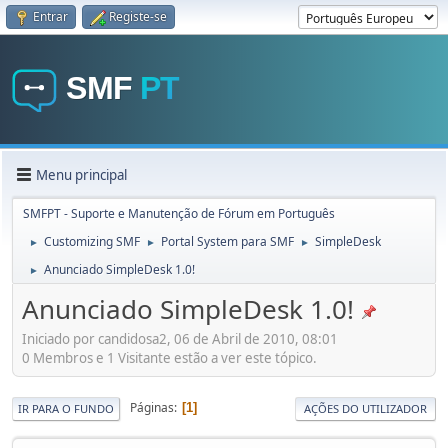
Entrar
Registe-se
Menu principal
SMFPT - Suporte e Manutenção de Fórum em Português
Customizing SMF
Portal System para SMF
SimpleDesk
►
►
►
Anunciado SimpleDesk 1.0!
►
Anunciado SimpleDesk 1.0!
Iniciado por candidosa2, 06 de Abril de 2010, 08:01
0 Membros e 1 Visitante estão a ver este tópico.
Páginas
1
IR PARA O FUNDO
AÇÕES DO UTILIZADOR