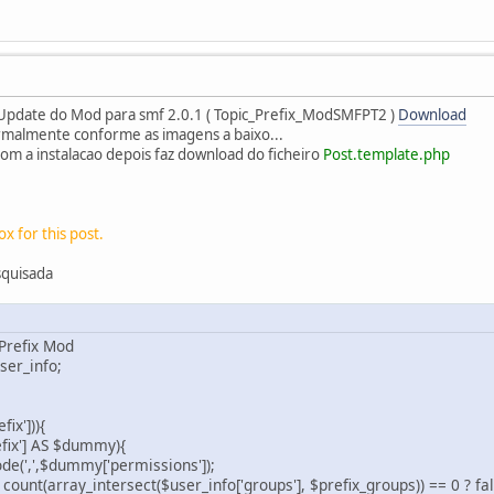
 Update do Mod para smf 2.0.1 ( Topic_Prefix_ModSMFPT2 )
Download
rmalmente conforme as imagens a baixo...
 com a instalacao depois faz download do ficheiro
Post.template.php
x for this post.
squisada
 Prefix Mod
ser_info;
ix'])){
fix'] AS $dummy){
de(',',$dummy['permissions']);
nt(array_intersect($user_info['groups'], $prefix_groups)) == 0 ? fal