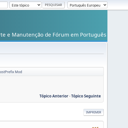
rte e Manutenção de Fórum em Português
PostPrefix Mod
Tópico Anterior
-
Tópico Seguinte
IMPRIMIR