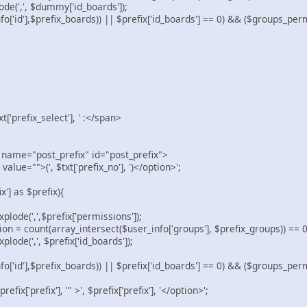
e(',', $dummy['id_boards']);
o['id'],$prefix_boards)) || $prefix['id_boards'] == 0) && ($groups_perm
ix_select'], ' :</span>
>
t_prefix" id="post_prefix">
, $txt['prefix_no'], ')</option>';
'] as $prefix){
de(',',$prefix['permissions']);
unt(array_intersect($user_info['groups'], $prefix_groups)) == 0 ?
e(',', $prefix['id_boards']);
o['id'],$prefix_boards)) || $prefix['id_boards'] == 0) && ($groups_perm
['prefix'], '" >', $prefix['prefix'], '</option>';