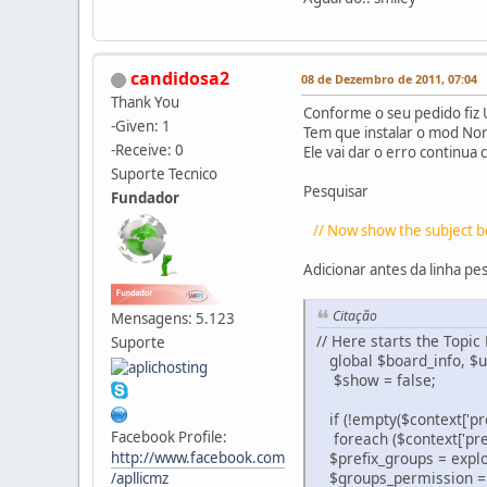
candidosa2
08 de Dezembro de 2011, 07:04
Thank You
Conforme o seu pedido fiz
-Given: 1
Tem que instalar o mod No
-Receive: 0
Ele vai dar o erro continua
Suporte Tecnico
Pesquisar
Fundador
// Now show the subject bo
Adicionar antes da linha pe
Citação
Mensagens: 5.123
// Here starts the Topic
Suporte
global $board_info, $u
$show = false;
if (!empty($context['pref
Facebook Profile:
foreach ($context['pre
$prefix_groups = explo
http://www.facebook.com
$groups_permission = cou
/apllicmz