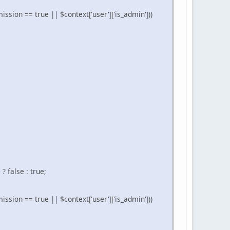
ission == true || $context['user']['is_admin']))
 false : true;
ission == true || $context['user']['is_admin']))