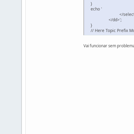
}
echo 
</select
</dd>';
}
// Here Topic Prefix M
Vai funcionar sem proble