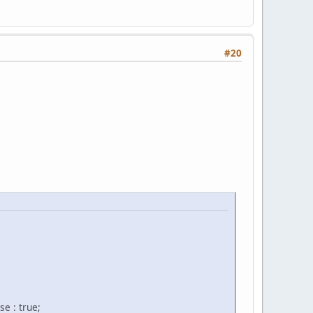
#20
se : true;