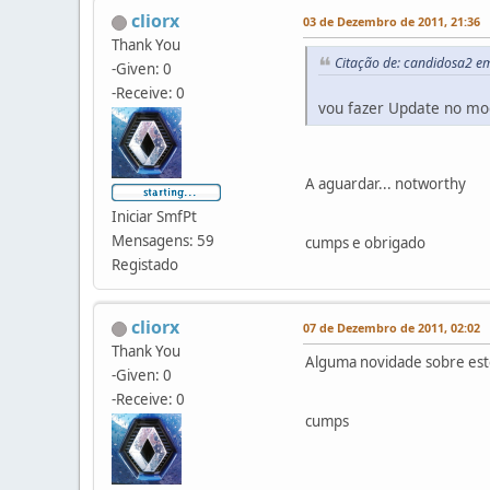
cliorx
03 de Dezembro de 2011, 21:36
Thank You
Citação de: candidosa2 e
-Given: 0
-Receive: 0
vou fazer Update no mod 
A aguardar... notworthy
Iniciar SmfPt
Mensagens: 59
cumps e obrigado
Registado
cliorx
07 de Dezembro de 2011, 02:02
Thank You
Alguma novidade sobre est
-Given: 0
-Receive: 0
cumps