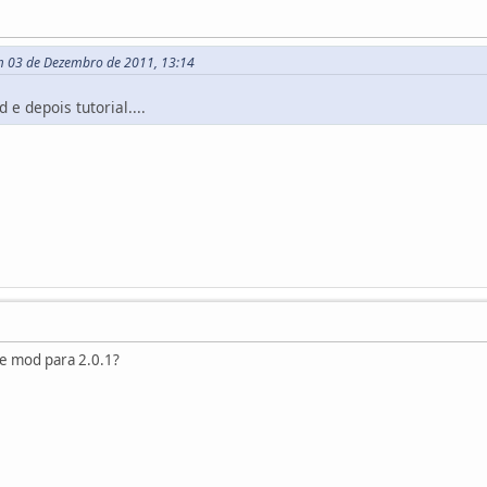
m 03 de Dezembro de 2011, 13:14
e depois tutorial....
e mod para 2.0.1?