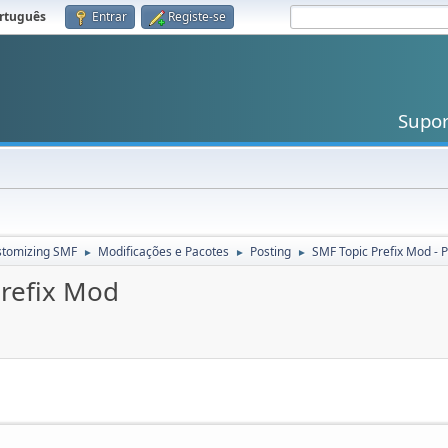
rtuguês
.
Entrar
Registe-se
Supo
stomizing SMF
Modificações e Pacotes
Posting
SMF Topic Prefix Mod - 
►
►
►
Prefix Mod