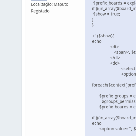
$prefix_boards = explod
Localização: Maputo
if (((in_array($board_inf
Registado
$show = true;
}
}
if ($show){
echo'
<dt>
<span>', $txt['pref
</dt
<dd>
<select name="pos
<option value="">('
foreach($context['prefix
$prefix_groups = explo
$groups_permission = co
$prefix_boards = explod
if (((in_array($board_inf
echo '
<option value="', $prefix