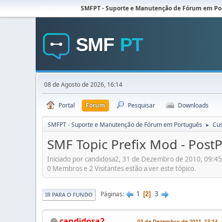
Bem-vindo ao
SMFPT - Suporte e Manutenção de Fórum em Po
08 de Agosto de 2026, 16:14
Portal
Fórum
Pesquisar
Downloads
SMFPT - Suporte e Manutenção de Fórum em Português
Cu
►
SMF Topic Prefix Mod - Post
Iniciado por candidosa2, 31 de Dezembro de 2010, 09:45
0 Membros e 2 Visitantes estão a ver este tópico.
1
3
Páginas
2
IR PARA O FUNDO
candidosa2
03 de Dezembro de 2011, 13:14