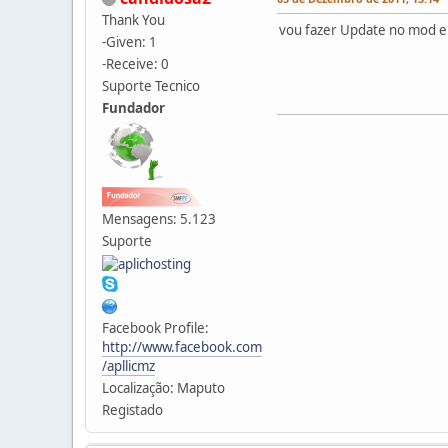
Thank You
vou fazer Update no mod e d
-Given: 1
-Receive: 0
Suporte Tecnico
Fundador
Mensagens: 5.123
Suporte
Facebook Profile:
http://www.facebook.com
/apllicmz
Localização: Maputo
Registado