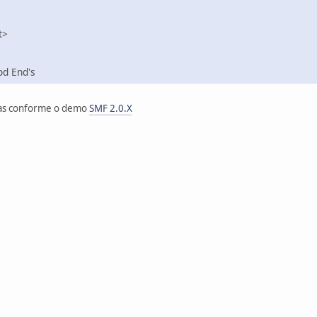
'
>
od End's
mas conforme o demo
SMF 2.0.X