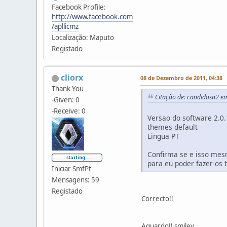
Facebook Profile:
http://www.facebook.com
/apllicmz
Localização: Maputo
Registado
cliorx
08 de Dezembro de 2011, 04:38
Thank You
Citação de: candidosa2 e
-Given: 0
-Receive: 0
Versao do software 2.0.
themes default
Lingua PT
Confirma se e isso me
para eu poder fazer os 
Iniciar SmfPt
Mensagens: 59
Registado
Correcto!!
Aguardo!! smiley