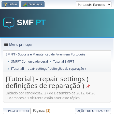
Entrar
Registe-se
Menu principal
SMFPT - Suporte e Manutenção de Fórum em Português
SMFPT Comunidade geral
Tutorial SMFPT
►
►
[Tutorial] - repair settings ( definições de reparação )
►
[Tutorial] - repair settings (
definições de reparação )
Iniciado por candidosa2, 27 de Dezembro de 2012, 04:26
0 Membros e 1 Visitante estão a ver este tópico.
Páginas
1
IR PARA O FUNDO
AÇÕES DO UTILIZADOR