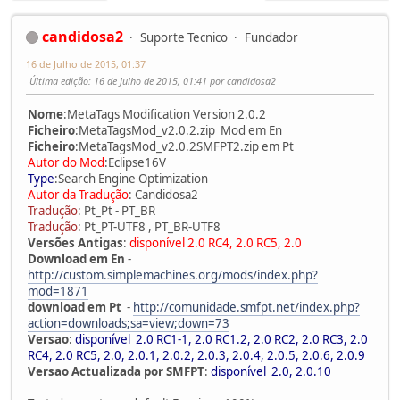
candidosa2
Suporte Tecnico
Fundador
16 de Julho de 2015, 01:37
Última edição
: 16 de Julho de 2015, 01:41 por candidosa2
Nome
:MetaTags Modification Version 2.0.2
Ficheiro
:MetaTagsMod_v2.0.2.zip Mod em En
Ficheiro
:MetaTagsMod_v2.0.2SMFPT2.zip em Pt
Autor do Mod
:Eclipse16V
Type
:Search Engine Optimization
Autor da Tradução
: Candidosa2
Tradução
: Pt_Pt - PT_BR
Tradução
: Pt_PT-UTF8 , PT_BR-UTF8
Versões Antigas
:
disponível 2.0 RC4, 2.0 RC5, 2.0
Download em En
-
http://custom.simplemachines.org/mods/index.php?
mod=1871
download em Pt
-
http://comunidade.smfpt.net/index.php?
action=downloads;sa=view;down=73
Versao
:
disponível 2.0 RC1-1, 2.0 RC1.2, 2.0 RC2, 2.0 RC3, 2.0
RC4, 2.0 RC5, 2.0, 2.0.1, 2.0.2, 2.0.3, 2.0.4, 2.0.5, 2.0.6, 2.0.9
Versao Actualizada por SMFPT
:
disponível 2.0, 2.0.10