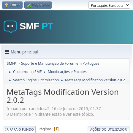
Entrar
Registe-se
Menu principal
SMFPT - Suporte e Manutenção de Fórum em Português
Customizing SMF
Modificações e Pacotes
►
►
Search Engine Optimization
MetaTags Modification Version 2.0.2
►
►
MetaTags Modification Version
2.0.2
Iniciado por candidosa2, 16 de Julho de 2015, 01:37
0 Membros e 1 Visitante estão a ver este tópico.
Páginas
1
IR PARA O FUNDO
AÇÕES DO UTILIZADOR