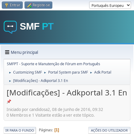
Entrar
Registe-se
Menu principal
SMFPT - Suporte e Manutenção de Fórum em Português
Customizing SMF
Portal System para SMF
Adk Portal
►
►
►
[Modificações] - Adkportal 3.1 En
►
[Modificações] - Adkportal 3.1 En
Iniciado por candidosa2, 08 de Junho de 2016, 09:32
0 Membros e 1 Visitante estão a ver este tópico.
Páginas
1
IR PARA O FUNDO
AÇÕES DO UTILIZADOR