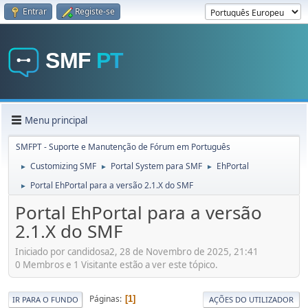
Entrar
Registe-se
Menu principal
SMFPT - Suporte e Manutenção de Fórum em Português
Customizing SMF
Portal System para SMF
EhPortal
►
►
►
Portal EhPortal para a versão 2.1.X do SMF
►
Portal EhPortal para a versão
2.1.X do SMF
Iniciado por candidosa2, 28 de Novembro de 2025, 21:41
0 Membros e 1 Visitante estão a ver este tópico.
Páginas
1
IR PARA O FUNDO
AÇÕES DO UTILIZADOR