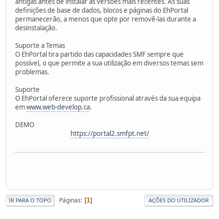
antigas antes de instalar as versões mais recentes. As suas
definições de base de dados, blocos e páginas do EhPortal
permanecerão, a menos que opte por removê-las durante a
desinstalação.
Suporte a Temas
O EhPortal tira partido das capacidades SMF sempre que
possível, o que permite a sua utilização em diversos temas sem
problemas.
Suporte
O EhPortal oferece suporte profissional através da sua equipa
em
www.web-develop.ca
.
DEMO
https://portal2.smfpt.net/
Páginas
1
IR PARA O TOPO
AÇÕES DO UTILIZADOR