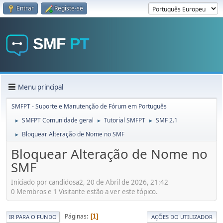
Entrar
Registe-se
Menu principal
SMFPT - Suporte e Manutenção de Fórum em Português
SMFPT Comunidade geral
Tutorial SMFPT
SMF 2.1
►
►
►
Bloquear Alteração de Nome no SMF
►
Bloquear Alteração de Nome no
SMF
Iniciado por candidosa2, 20 de Abril de 2026, 21:42
0 Membros e 1 Visitante estão a ver este tópico.
Páginas
1
IR PARA O FUNDO
AÇÕES DO UTILIZADOR