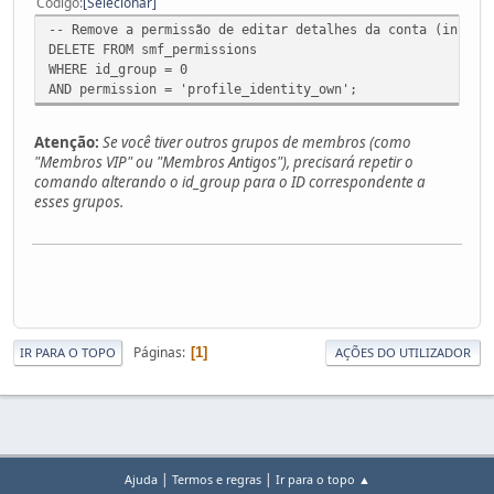
Código
Selecionar
-- Remove a permissão de editar detalhes da conta (inclui
DELETE FROM smf_permissions
WHERE id_group = 0
AND permission = 'profile_identity_own';
Atenção:
Se você tiver outros grupos de membros (como
"Membros VIP" ou "Membros Antigos"), precisará repetir o
comando alterando o id_group para o ID correspondente a
esses grupos.
Páginas
1
IR PARA O TOPO
AÇÕES DO UTILIZADOR
|
|
Ajuda
Termos e regras
Ir para o topo ▲