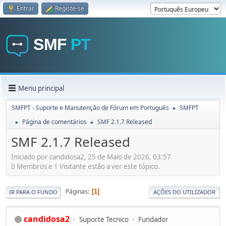
Entrar
Registe-se
Menu principal
SMFPT - Suporte e Manutenção de Fórum em Português
SMFPT
►
Página de comentários
SMF 2.1.7 Released
►
►
SMF 2.1.7 Released
Iniciado por candidosa2, 25 de Maio de 2026, 03:57
0 Membros e 1 Visitante estão a ver este tópico.
Páginas
1
IR PARA O FUNDO
AÇÕES DO UTILIZADOR
candidosa2
Suporte Tecnico
Fundador