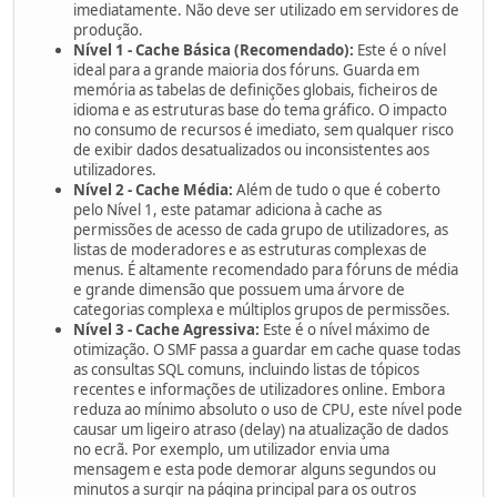
imediatamente. Não deve ser utilizado em servidores de
produção.
Nível 1 - Cache Básica (Recomendado):
Este é o nível
ideal para a grande maioria dos fóruns. Guarda em
memória as tabelas de definições globais, ficheiros de
idioma e as estruturas base do tema gráfico. O impacto
no consumo de recursos é imediato, sem qualquer risco
de exibir dados desatualizados ou inconsistentes aos
utilizadores.
Nível 2 - Cache Média:
Além de tudo o que é coberto
pelo Nível 1, este patamar adiciona à cache as
permissões de acesso de cada grupo de utilizadores, as
listas de moderadores e as estruturas complexas de
menus. É altamente recomendado para fóruns de média
e grande dimensão que possuem uma árvore de
categorias complexa e múltiplos grupos de permissões.
Nível 3 - Cache Agressiva:
Este é o nível máximo de
otimização. O SMF passa a guardar em cache quase todas
as consultas SQL comuns, incluindo listas de tópicos
recentes e informações de utilizadores online. Embora
reduza ao mínimo absoluto o uso de CPU, este nível pode
causar um ligeiro atraso (delay) na atualização de dados
no ecrã. Por exemplo, um utilizador envia uma
mensagem e esta pode demorar alguns segundos ou
minutos a surgir na página principal para os outros