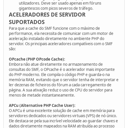
utilizadores. Deve ser usado apenas em fóruns
gigantescos com picos severos de tráfego.
ACELERADORES DE SERVIDOR
SUPORTADOS
Para que a cache do SMF funcione com o máximo de
performance, ela necessita de comunicar com um motor de
aceleração instalado diretamente no ambiente PHP do
servidor. Os principais aceleradores compatíveis com o SMF
são:
OPcache (PHP OPcode Cache):
Embora não atue diretamente no armazenamento de
consultas do SMF, o OPcache é o acelerador mais importante
do PHP moderno. Ele compila o código PHP e guarda-o na
memória RAM, evitando que o servidor tenha de interpretar e
ler dezenas de ficheiros do fórum a cada carregamento de
página. A sua ativação reduz o uso de CPU do servidor para
menos de metade instantaneamente.
APCu (Alternative PHP Cache User):
O APCu é uma excelente solução de cache em memória para
servidores dedicados ou servidores virtuais (VPS) de nó único.
Ele destaca-se pela sua incrível velocidade ao guardar chaves e
dados diretamente mapeados na RAM atribuída ao processo