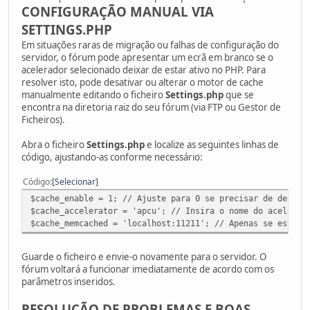
CONFIGURAÇÃO MANUAL VIA
SETTINGS.PHP
Em situações raras de migração ou falhas de configuração do
servidor, o fórum pode apresentar um ecrã em branco se o
acelerador selecionado deixar de estar ativo no PHP. Para
resolver isto, pode desativar ou alterar o motor de cache
manualmente editando o ficheiro
Settings.php
que se
encontra na diretoria raiz do seu fórum (via FTP ou Gestor de
Ficheiros).
Abra o ficheiro
Settings.php
e localize as seguintes linhas de
código, ajustando-as conforme necessário:
Código
Selecionar
$cache_enable = 1; // Ajuste para 0 se precisar de desati
$cache_accelerator = 'apcu'; // Insira o nome do acelerad
$cache_memcached = 'localhost:11211'; // Apenas se estive
Guarde o ficheiro e envie-o novamente para o servidor. O
fórum voltará a funcionar imediatamente de acordo com os
parâmetros inseridos.
RESOLUÇÃO DE PROBLEMAS E BOAS