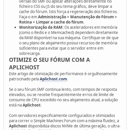
versão do SMF ou aplicar alterações diretamente no
ficheiro CSS ou JS do seu tema gráfico, deve limpar a
cache do fórum. Isto força a regeneração dos ficheiros.
Faça-o em
Administração > Manutenção do Fórum >
Rotina > Limpar a cache do fórum
.
Monitorização da RAM:
Os aceleradores em memória
(como o Redis e o Memcached) dependem diretamente
da RAM disponível na sua máquina. Certifique-se de que
o seu plano de alojamento possui recursos de memória
suficientes para evitar que o servidor entre em
sobrecarga.
OTIMIZE O SEU FÓRUM COM A
APLICHOST
Este artigo de otimização de performance é orgulhosamente
patrocinado pela
Aplichost.com
.
Se o seu fórum SMF continua lento, com tempos de resposta
elevados, ou se recebe frequentemente erros de limite de
consumo de CPU excedido no seu alojamento atual, a solução
está na
Aplichost
.
Com servidores especificamente configurados e otimizados
para correr o Simple Machines Forum com a máxima fluidez, a
Aplichost
disponibiliza discos NVMe de última geração, o ultra-