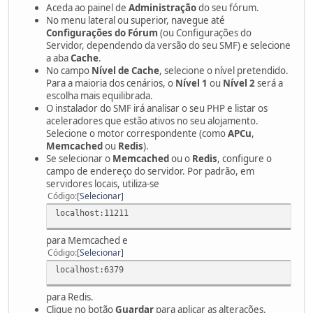
Aceda ao painel de
Administração
do seu fórum.
No menu lateral ou superior, navegue até
Configurações do Fórum
(ou Configurações do
Servidor, dependendo da versão do seu SMF) e selecione
a aba
Cache
.
No campo
Nível de Cache
, selecione o nível pretendido.
Para a maioria dos cenários, o
Nível 1
ou
Nível 2
será a
escolha mais equilibrada.
O instalador do SMF irá analisar o seu PHP e listar os
aceleradores que estão ativos no seu alojamento.
Selecione o motor correspondente (como
APCu
,
Memcached
ou
Redis
).
Se selecionar o
Memcached
ou o
Redis
, configure o
campo de endereço do servidor. Por padrão, em
servidores locais, utiliza-se
Código
Selecionar
localhost:11211
para Memcached e
Código
Selecionar
localhost:6379
para Redis.
Clique no botão
Guardar
para aplicar as alterações.