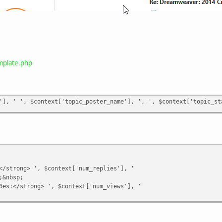
mplate.php
'], ' ', $context['topic_poster_name'], ', ', $context['topic_st
strong> ', $context['num_replies'], '
&nbsp;
s:</strong> ', $context['num_views'], '