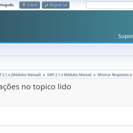
rtuguês
.
Entrar
Registe-se
Supo
 2.1.x (Módulos Manual)
SMF 2.1.x Módulos Manual
Mostrar Respostas e V
►
►
ações no topico lido