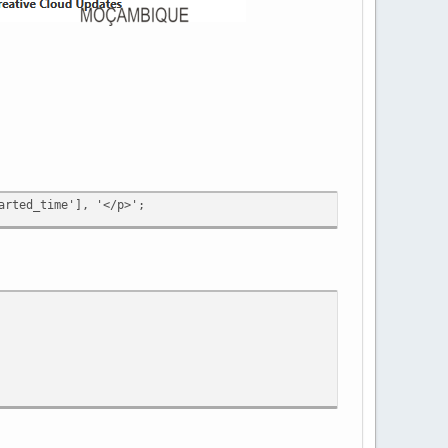
arted_time'], '</p>';