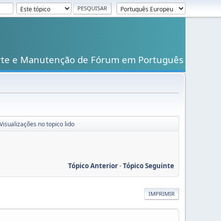
rte e Manutenção de Fórum em Português
isualizações no topico lido
Tópico Anterior
-
Tópico Seguinte
IMPRIMIR