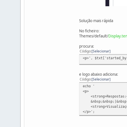
Solução mais rápida
No ficheiro:
Themes/default/
Display.te
procura:
Código
Selecionar
<p>', $txt['started_by
e logo abaixo adiciona:
Código
Selecionar
echo '
<p>
<strong>Respostas:</
&nbsp;&nbsp;|&nbsp;
<strong>Visualizaçõe
</p>';