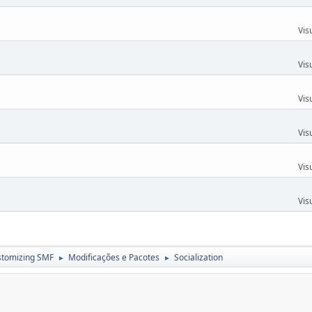
Vis
Vis
Vis
Vis
Vis
Vis
stomizing SMF
Modificações e Pacotes
Socialization
►
►