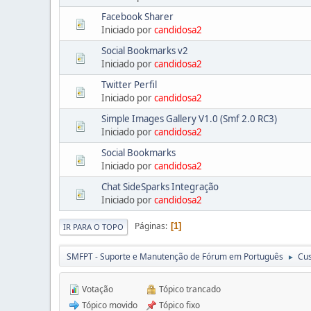
Facebook Sharer
Iniciado por
candidosa2
Social Bookmarks v2
Iniciado por
candidosa2
Twitter Perfil
Iniciado por
candidosa2
Simple Images Gallery V1.0 (Smf 2.0 RC3)
Iniciado por
candidosa2
Social Bookmarks
Iniciado por
candidosa2
Chat SideSparks Integração
Iniciado por
candidosa2
Páginas
1
IR PARA O TOPO
SMFPT - Suporte e Manutenção de Fórum em Português
Cu
►
Votação
Tópico trancado
Tópico movido
Tópico fixo