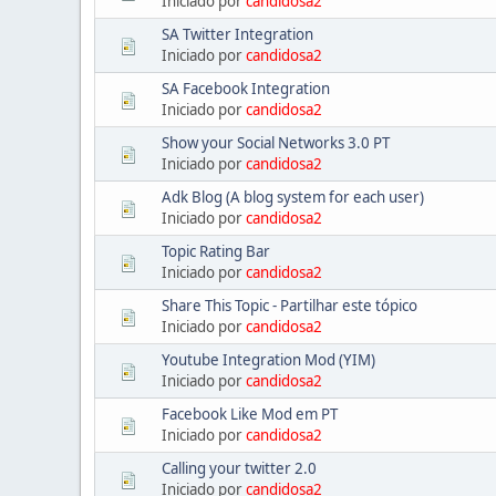
Iniciado por
candidosa2
SA Twitter Integration
Iniciado por
candidosa2
SA Facebook Integration
Iniciado por
candidosa2
Show your Social Networks 3.0 PT
Iniciado por
candidosa2
Adk Blog (A blog system for each user)
Iniciado por
candidosa2
Topic Rating Bar
Iniciado por
candidosa2
Share This Topic - Partilhar este tópico
Iniciado por
candidosa2
Youtube Integration Mod (YIM)
Iniciado por
candidosa2
Facebook Like Mod em PT
Iniciado por
candidosa2
Calling your twitter 2.0
Iniciado por
candidosa2