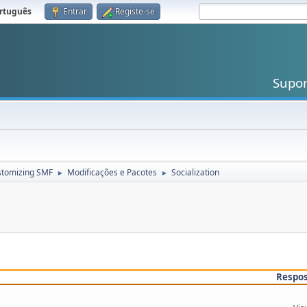
rtuguês
.
Entrar
Registe-se
Supo
stomizing SMF
Modificações e Pacotes
Socialization
►
►
Respo