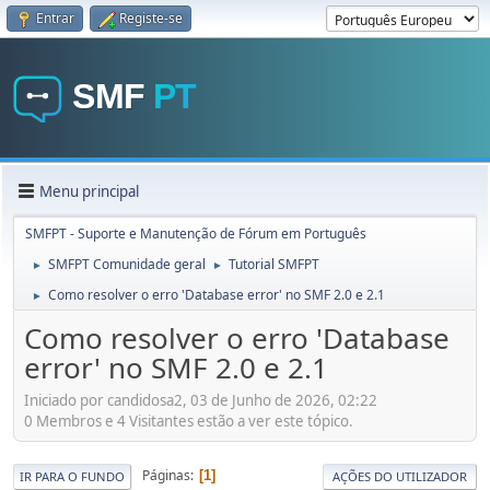
Entrar
Registe-se
Menu principal
SMFPT - Suporte e Manutenção de Fórum em Português
SMFPT Comunidade geral
Tutorial SMFPT
►
►
Como resolver o erro 'Database error' no SMF 2.0 e 2.1
►
Como resolver o erro 'Database
error' no SMF 2.0 e 2.1
Iniciado por candidosa2, 03 de Junho de 2026, 02:22
0 Membros e 4 Visitantes estão a ver este tópico.
Páginas
1
IR PARA O FUNDO
AÇÕES DO UTILIZADOR