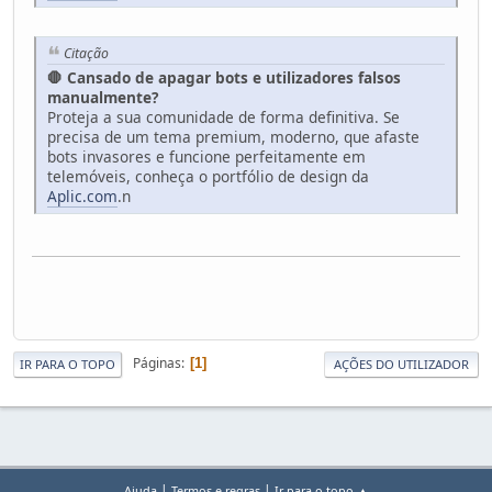
Citação
🛑 Cansado de apagar bots e utilizadores falsos
manualmente?
Proteja a sua comunidade de forma definitiva. Se
precisa de um tema premium, moderno, que afaste
bots invasores e funcione perfeitamente em
telemóveis, conheça o portfólio de design da
Aplic.com
.n
Páginas
1
IR PARA O TOPO
AÇÕES DO UTILIZADOR
|
|
Ajuda
Termos e regras
Ir para o topo ▲