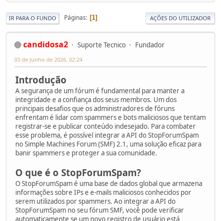
Páginas
1
IR PARA O FUNDO
AÇÕES DO UTILIZADOR
candidosa2
Suporte Tecnico
Fundador
03 de Junho de 2026, 02:24
Introdução
A segurança de um fórum é fundamental para manter a
integridade e a confiança dos seus membros. Um dos
principais desafios que os administradores de fóruns
enfrentam é lidar com spammers e bots maliciosos que tentam
registrar-se e publicar conteúdo indesejado. Para combater
esse problema, é possível integrar a API do StopForumSpam
no Simple Machines Forum (SMF) 2.1, uma solução eficaz para
banir spammers e proteger a sua comunidade.
O que é o StopForumSpam?
O StopForumSpam é uma base de dados global que armazena
informações sobre IPs e e-mails maliciosos conhecidos por
serem utilizados por spammers. Ao integrar a API do
StopForumSpam no seu fórum SMF, você pode verificar
automaticamente se um novo registro de usuário está