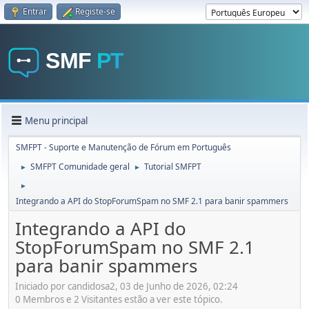
Entrar
Registe-se
Menu principal
SMFPT - Suporte e Manutenção de Fórum em Português
SMFPT Comunidade geral
Tutorial SMFPT
►
►
►
Integrando a API do StopForumSpam no SMF 2.1 para banir spammers
Integrando a API do
StopForumSpam no SMF 2.1
para banir spammers
Iniciado por candidosa2, 03 de Junho de 2026, 02:24
0 Membros e 2 Visitantes estão a ver este tópico.